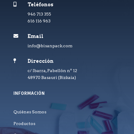

Teléfonos
946 713 355
616 116 963

Email
info@bisanpack.com

Dirección
c/ Ibarra, Pabellón nº 12
48970 Basauri (Bizkaia)
INFORMACIÓN
Quiénes Somos
Productos